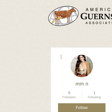
More actions
mm n
0
1
Followers
Following
Follow