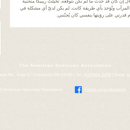
حتى اختفيا عن ناظري. بدأتُ أتساءل إن كان قد حدث ما لم ن
على غطاء السيارة، أو تُسحب إلى المرآب وتُؤخذ بأي طريقة
حدوث أي من هذه الأمور، لكن عدم قدرتي
The American Guernsey Association
eek Rd., Suite G | Columbus OH 43228 | Tel:
(614)864-2409
| Email:
i
5 American Guernsey Association.
​Follow us on facebook